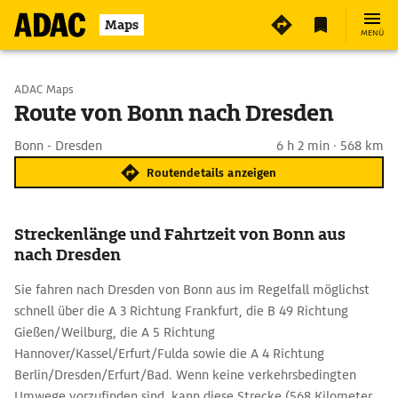
Maps
MENÜ
Start wählen
ADAC Maps
Route von Bonn nach Dresden
Ziel eingeben
Bonn - Dresden
6 h 2 min · 568 km
Routendetails anzeigen
Streckenlänge und Fahrtzeit von Bonn aus
nach Dresden
Sie fahren nach Dresden von Bonn aus im Regelfall möglichst
schnell über die A 3 Richtung Frankfurt, die B 49 Richtung
Gießen/Weilburg, die A 5 Richtung
Hannover/Kassel/Erfurt/Fulda sowie die A 4 Richtung
Berlin/Dresden/Erfurt/Bad. Wenn keine verkehrsbedingten
Umwege vorzufinden sind, kann diese Strecke (568 Kilometer