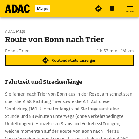
Maps
MENÜ
Start wählen
ADAC Maps
Route von Bonn nach Trier
Ziel eingeben
Bonn - Trier
1 h 53 min · 161 km
Routendetails anzeigen
Fahrtzeit und Streckenlänge
Sie fahren nach Trier von Bonn aus in der Regel am schnellsten
über die A 48 Richtung Trier sowie die A 1. Auf dieser
Verbindung (160 Kilometer lang) sind Sie insgesamt eine
Stunde und 53 Minuten unterwegs (ohne verkehrsbedingte
Umleitungen). Hinweise zu Staus und Verkehrsstörungen,
welche momentan auf der Route von Bonn nach Trier zu
Verzögerungen führen können, lassen sich direkt in der ADAC