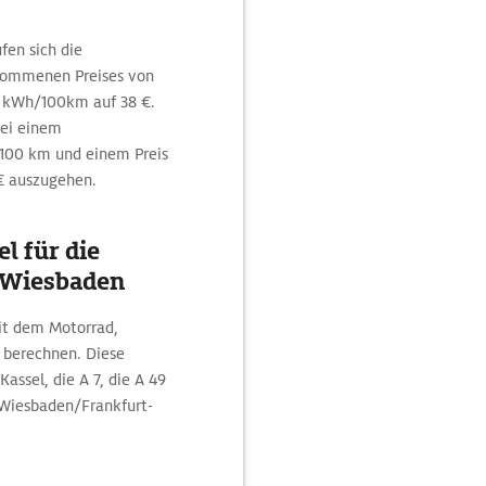
fen sich die
nommenen Preises von
5 kWh/100km auf 38 €.
bei einem
100 km und einem Preis
 € auszugehen.
l für die
 Wiesbaden
it dem Motorrad,
 berechnen. Diese
assel, die A 7, die A 49
 Wiesbaden/Frankfurt-