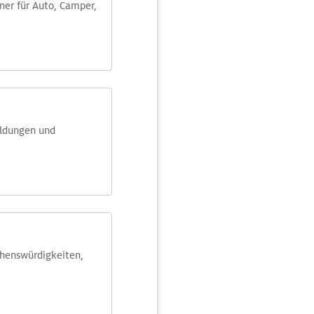
aner für Auto, Camper,
eldungen und
ehens­würdig­keiten,