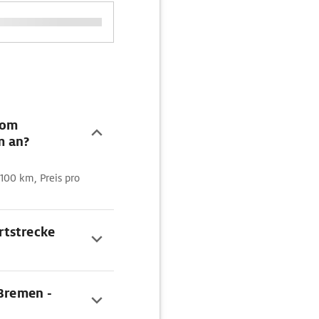
vom
m an?
/100 km, Preis pro
rtstrecke
 Bremen -