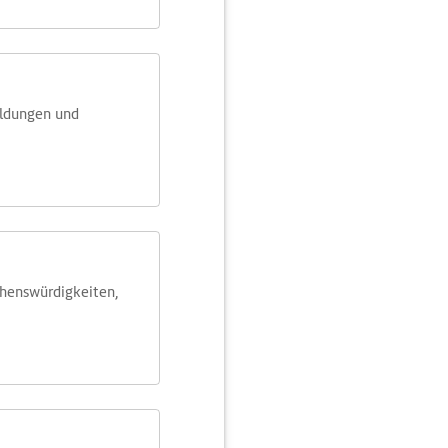
eldungen und
ehens­würdig­keiten,