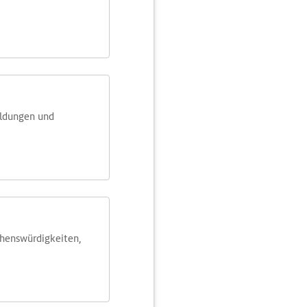
eldungen und
ehens­würdig­keiten,