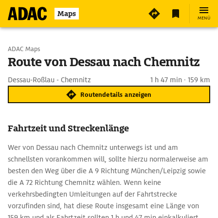
Maps
MENÜ
Start wählen
ADAC Maps
Route von Dessau nach Chemnitz
Ziel eingeben
Dessau-Roßlau - Chemnitz
1 h 47 min · 159 km
Routendetails anzeigen
Fahrtzeit und Streckenlänge
Wer von Dessau nach Chemnitz unterwegs ist und am
schnellsten vorankommen will, sollte hierzu normalerweise am
besten den Weg über die A 9 Richtung München/Leipzig sowie
die A 72 Richtung Chemnitz wählen. Wenn keine
verkehrsbedingten Umleitungen auf der Fahrtstrecke
vorzufinden sind, hat diese Route insgesamt eine Länge von
159 km und als Fahrtzeit sollten 1 h und 47 min einkalkuliert