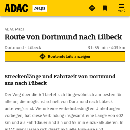
Maps
MENÜ
Start wählen
ADAC Maps
Route von Dortmund nach Lübeck
Ziel eingeben
Dortmund - Lübeck
3 h 55 min · 403 km
Routendetails anzeigen
Streckenlänge und Fahrtzeit von Dortmund
aus nach Lübeck
Der Weg über die A 1 bietet sich für gewöhnlich am besten für
alle an, die möglichst schnell von Dortmund nach Lübeck
unterwegs sind. Wenn keine verkehrsbedingten Umleitungen
vorliegen, hat diese Verbindung insgesamt eine Länge von 402
km und als Fahrtdauer sind 3 h und 55 min einzukalkulieren. In
ADAC Maps lassen sich direkt aktuelle Hinweise und