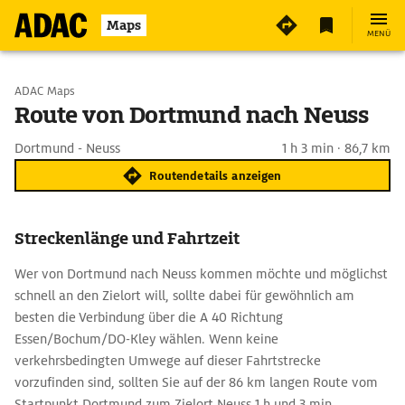
Maps
MENÜ
Start wählen
ADAC Maps
Route von Dortmund nach Neuss
Ziel eingeben
Dortmund - Neuss
1 h 3 min · 86,7 km
Routendetails anzeigen
Streckenlänge und Fahrtzeit
Wer von Dortmund nach Neuss kommen möchte und möglichst
schnell an den Zielort will, sollte dabei für gewöhnlich am
besten die Verbindung über die A 40 Richtung
Essen/Bochum/DO-Kley wählen. Wenn keine
verkehrsbedingten Umwege auf dieser Fahrtstrecke
vorzufinden sind, sollten Sie auf der 86 km langen Route vom
Startpunkt Dortmund zum Zielort Neuss 1 h und 3 min