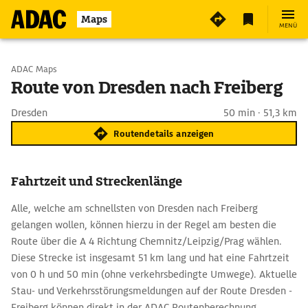
Maps
MENÜ
Start wählen
ADAC Maps
Route von Dresden nach Freiberg
Ziel eingeben
Dresden
50 min · 51,3 km
Routendetails anzeigen
Fahrtzeit und Streckenlänge
Alle, welche am schnellsten von Dresden nach Freiberg
gelangen wollen, können hierzu in der Regel am besten die
Route über die A 4 Richtung Chemnitz/Leipzig/Prag wählen.
Diese Strecke ist insgesamt 51 km lang und hat eine Fahrtzeit
von 0 h und 50 min (ohne verkehrsbedingte Umwege). Aktuelle
Stau- und Verkehrsstörungsmeldungen auf der Route Dresden -
Freiberg können direkt in der ADAC Routenberechnung