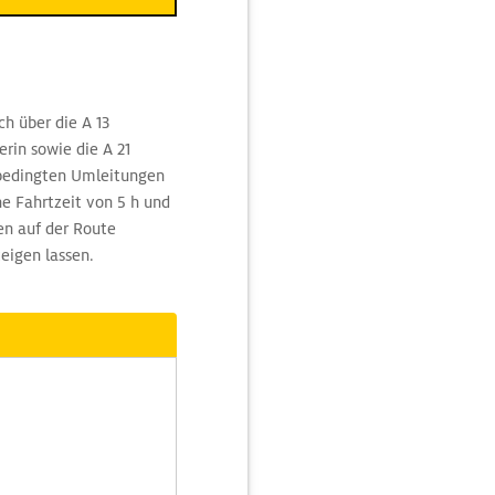
h über die A 13
rin sowie die A 21
bedingten Umleitungen
ne Fahrtzeit von 5 h und
en auf der Route
eigen lassen.