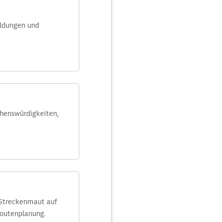
eldungen und
ehens­würdig­keiten,
 Streckenmaut auf
Routenplanung.