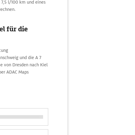
 7,5 l/100 km und eines
 rechnen.
l für die
htung
nschweig und die A 7
e von Dresden nach Kiel
über ADAC Maps