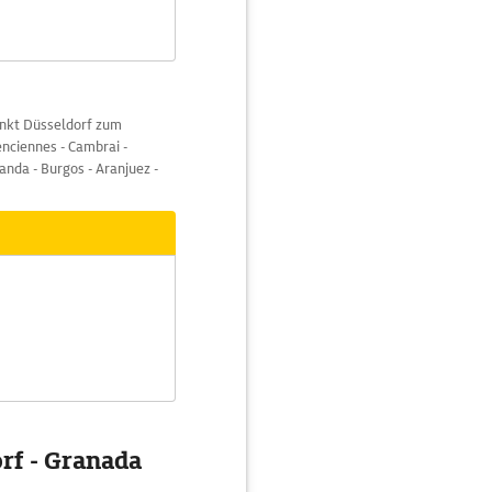
unkt Düsseldorf zum
enciennes - Cambrai -
iranda - Burgos - Aranjuez -
orf - Granada