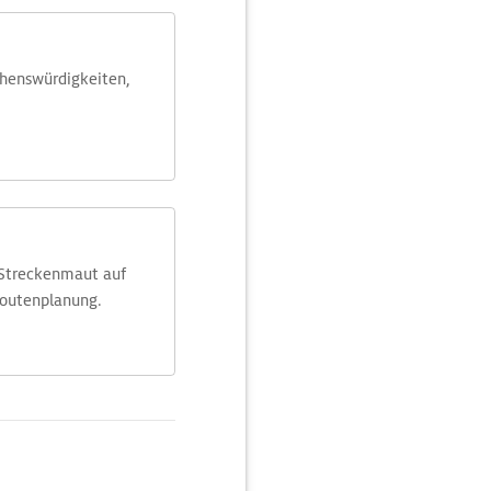
ehens­würdig­keiten,
 Streckenmaut auf
Routenplanung.