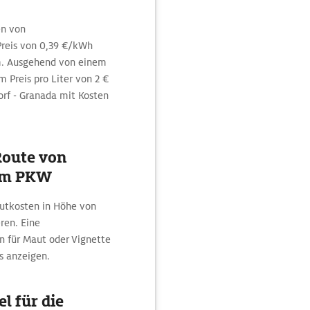
en von
reis von 0,39 €/kWh
m. Ausgehend von einem
 Preis pro Liter von 2 €
orf - Granada mit Kosten
Route von
dem PKW
autkosten in Höhe von
eren. Eine
n für Maut oder Vignette
s anzeigen.
l für die