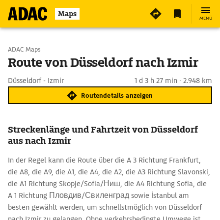
Maps
MENÜ
Start wählen
ADAC Maps
Route von Düsseldorf nach Izmir
Ziel eingeben
Düsseldorf - Izmir
1 d 3 h 27 min · 2.948 km
Routendetails anzeigen
Streckenlänge und Fahrtzeit von Düsseldorf
aus nach Izmir
In der Regel kann die Route über die A 3 Richtung Frankfurt,
die A8, die A9, die A1, die A4, die A2, die A3 Richtung Slavonski,
die A1 Richtung Skopje/Sofia/Ниш, die A4 Richtung Sofia, die
A 1 Richtung Пловдив/Свиленград sowie İstanbul am
besten gewählt werden, um schnellstmöglich von Düsseldorf
nach Izmir zu gelangen. Ohne verkehrsbedingte Umwege ist