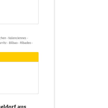
chen - Valenciennes -
rritz - Bilbao - Ribadeo -
seldorf aus