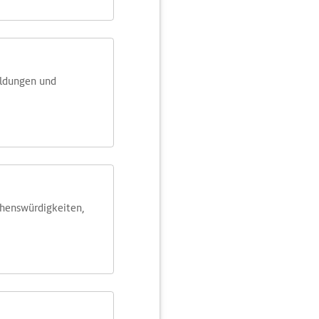
eldungen und
ehens­würdig­keiten,