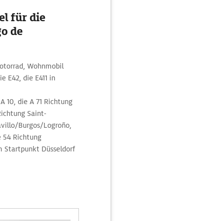
l für die
go de
Motorrad, Wohnmobil
 E42, die E411 in
A 10, die A 71 Richtung
Richtung Saint-
villo/Burgos/Logroño,
ie 54 Richtung
m Startpunkt Düsseldorf