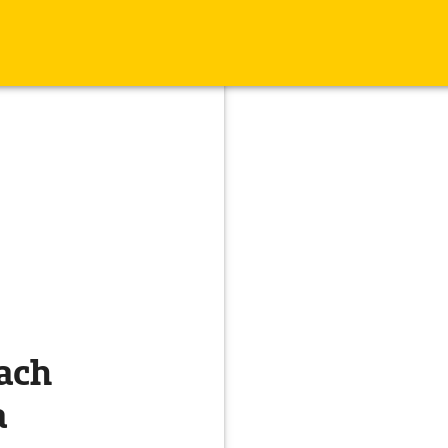
ach
a