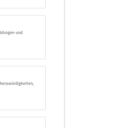
eldungen und
ehens­würdig­keiten,