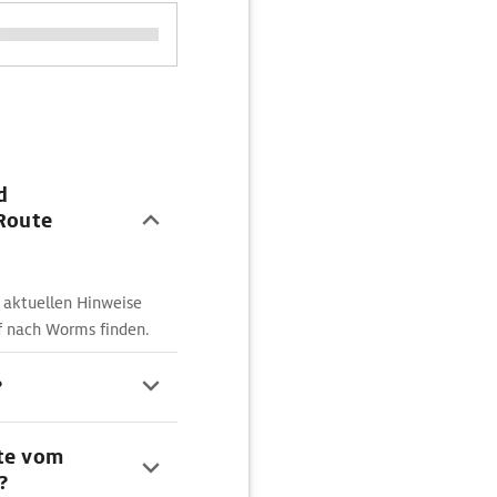
d
 Route
 aktuellen Hinweise
f nach Worms finden.
?
ute vom
?