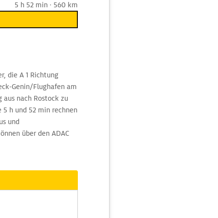
5 h 52 min · 560 km
r, die A 1 Richtung
eck-Genin/Flughafen am
g aus nach Rostock zu
ie 5 h und 52 min rechnen
us und
 können über den ADAC