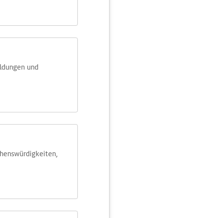
eldungen und
ehens­würdig­keiten,