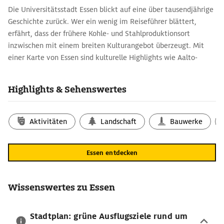
Die Universitätsstadt Essen blickt auf eine über tausendjährige
Geschichte zurück. Wer ein wenig im Reiseführer blättert,
erfährt, dass der frühere Kohle- und Stahlproduktionsort
inzwischen mit einem breiten Kulturangebot überzeugt. Mit
einer Karte von Essen sind kulturelle Highlights wie Aalto-
Musiktheater, Grillo-Theater, Philharmonie und das Museum
Folkwang gut zu erreichen.
Highlights & Sehenswertes
Reisetipps in Essen für Kulturinteressierte
Essen zeigt, wie aus Industriegeschichte moderne Kultur- und
Aktivitäten
Landschaft
Bauwerke
Kreativräume entstehen können. Die
Zeche Zollverein
blieb als
Industriedenkmal erhalten und gehört zum UNESCO-Welterbe.
Das Ruhr Museum informiert über die Natur-, Kultur- und
Essen entdecken
Industrielandschaft des Ruhrgebiets. Im
Red Dot Design
Museum
dreht sich alles um zeitgenössisches Produktdesign.
Eine frühere Krupp-Werkshalle wurde zum Colosseum Theater
Wissenswertes zu Essen
umgebaut, das zum Zentrum für Kreative werden soll.
Mit dem Essen-Routenplaner im Süden
Stadtplan: grüne Ausflugsziele rund um