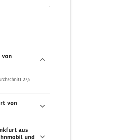
n von
chschnitt 27,5
hrt von
ankfurt aus
ohnmobil und