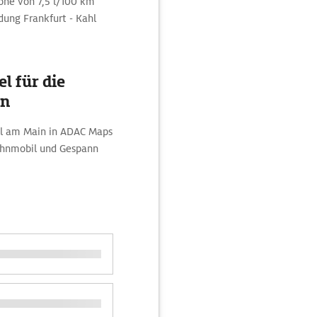
he von 7,5 l/100 km
ndung Frankfurt - Kahl
l für die
in
ahl am Main in ADAC Maps
ohnmobil und Gespann