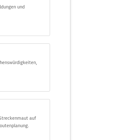
eldungen und
ehens­würdig­keiten,
 Streckenmaut auf
Routenplanung.