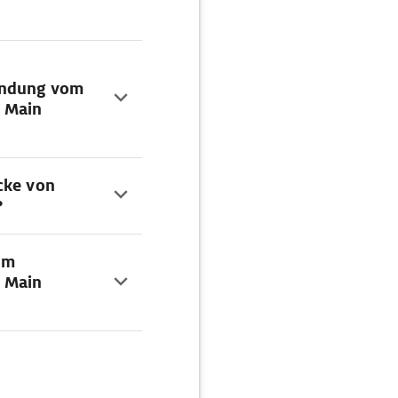
indung vom
m Main
cke von
?
om
m Main