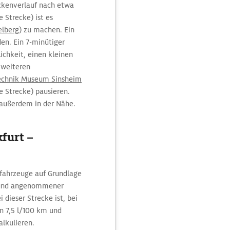
ckenverlauf nach etwa
Strecke) ist es
elberg
) zu machen. Ein
en. Ein 7-minütiger
chkeit, einen kleinen
 weiteren
echnik Museum Sinsheim
 Strecke) pausieren.
 außerdem in der Nähe.
kfurt –
ofahrzeuge auf Grundlage
m und angenommener
dieser Strecke ist, bei
 7,5 l/100 km und
alkulieren.