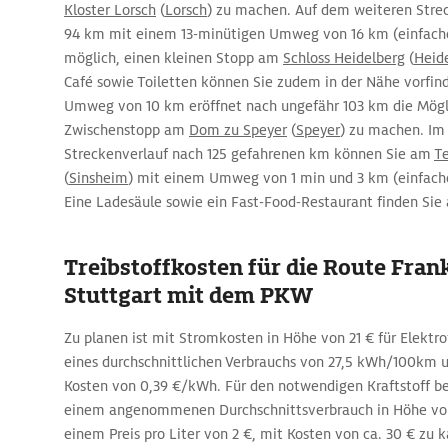
Kloster Lorsch
(
Lorsch
) zu machen. Auf dem weiteren Stre
94 km mit einem 13-minütigen Umweg von 16 km (einfache 
möglich, einen kleinen Stopp am
Schloss Heidelberg
(
Heid
Café sowie Toiletten können Sie zudem in der Nähe vorfind
Umweg von 10 km eröffnet nach ungefähr 103 km die Mögli
Zwischenstopp am
Dom zu Speyer
(
Speyer
) zu machen. Im
Streckenverlauf nach 125 gefahrenen km können Sie am
T
(
Sinsheim
) mit einem Umweg von 1 min und 3 km (einfache
Eine Ladesäule sowie ein Fast-Food-Restaurant finden Sie
Treibstoffkosten für die Route Fran
Stuttgart mit dem PKW
Zu planen ist mit Stromkosten in Höhe von 21 € für Elektr
eines durchschnittlichen Verbrauchs von 27,5 kWh/100k
Kosten von 0,39 €/kWh. Für den notwendigen Kraftstoff bei 
einem angenommenen Durchschnittsverbrauch in Höhe von
einem Preis pro Liter von 2 €, mit Kosten von ca. 30 € zu k