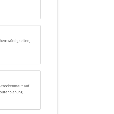
ehens­würdig­keiten,
 Streckenmaut auf
Routenplanung.