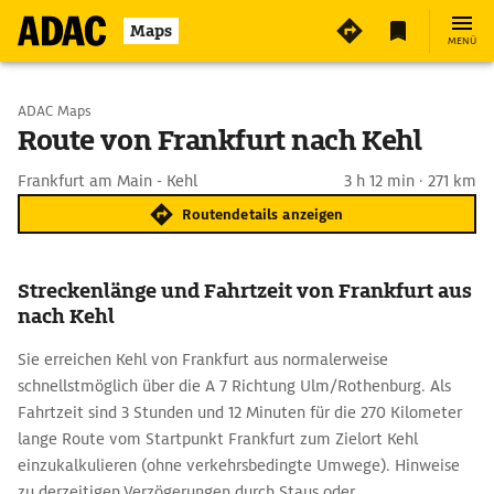
Maps
MENÜ
Start wählen
ADAC Maps
Route von Frankfurt nach Kehl
Ziel eingeben
Frankfurt am Main - Kehl
3 h 12 min · 271 km
Routendetails anzeigen
Streckenlänge und Fahrtzeit von Frankfurt aus
nach Kehl
Sie erreichen Kehl von Frankfurt aus normalerweise
schnellstmöglich über die A 7 Richtung Ulm/Rothenburg. Als
Fahrtzeit sind 3 Stunden und 12 Minuten für die 270 Kilometer
lange Route vom Startpunkt Frankfurt zum Zielort Kehl
einzukalkulieren (ohne verkehrsbedingte Umwege). Hinweise
zu derzeitigen Verzögerungen durch Staus oder