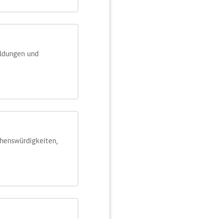
eldungen und
ehens­würdig­keiten,