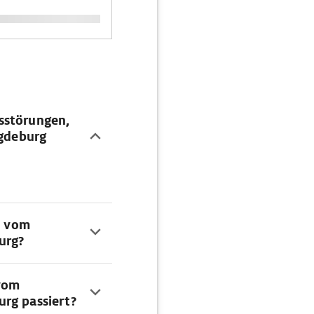
sstörungen,
agdeburg
e vom
urg?
vom
rg passiert?