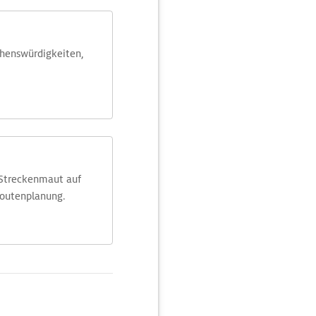
ehens­würdig­keiten,
 Streckenmaut auf
Routenplanung.