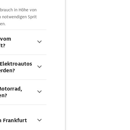
brauch in Höhe von
en notwendigen Sprit
en.
e vom
t?
Elektroautos
erden?
Motorrad,
en?
n Frankfurt