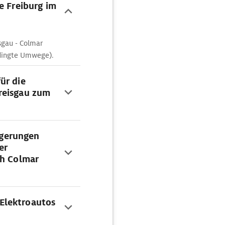
e Freiburg im
sgau - Colmar
edingte Umwege).
ür die
reisgau zum
gerungen
er
ch Colmar
Elektroautos