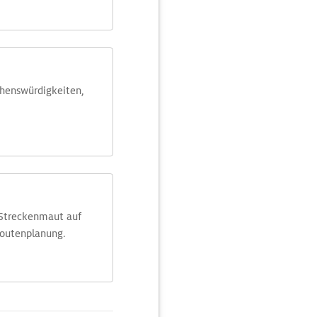
ehens­würdig­keiten,
 Streckenmaut auf
Routenplanung.