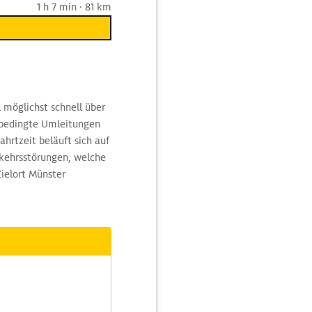
1 h 7 min · 81 km
 möglichst schnell über
sbedingte Umleitungen
hrtzeit beläuft sich auf
rkehrsstörungen, welche
ielort Münster