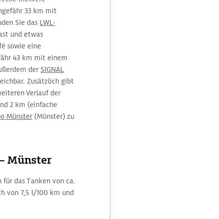
ungefähr 33 km mit
nden Sie das
LWL-
Rast und etwas
fé sowie eine
fähr 43 km mit einem
außerdem der
SIGNAL
reichbar. Zusätzlich gibt
iteren Verlauf der
nd 2 km (einfache
oo Münster
(Münster) zu
 – Münster
 für das Tanken von ca.
ch von 7,5 l/100 km und