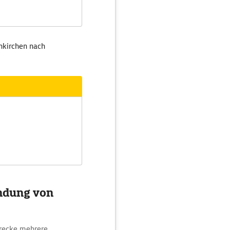
nkirchen nach
indung von
trecke mehrere