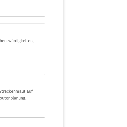
ehens­würdig­keiten,
 Streckenmaut auf
Routenplanung.