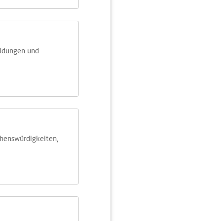
eldungen und
ehens­würdig­keiten,