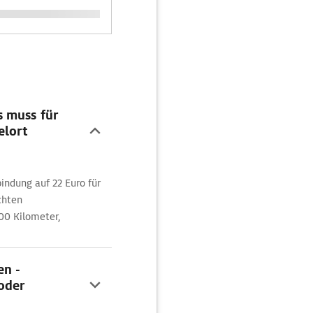
s muss für
elort
bindung auf 22 Euro für
chten
100 Kilometer,
en -
oder