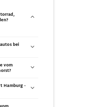
torrad,
den?
autos bei
te vom
orst?
rt Hamburg -
 vom