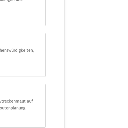
ehens­würdig­keiten,
 Streckenmaut auf
Routenplanung.