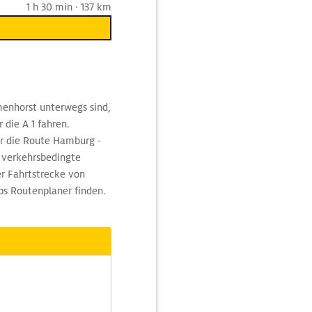
1 h 30 min · 137 km
menhorst unterwegs sind,
 die A 1 fahren.
ür die Route Hamburg -
 verkehrsbedingte
r Fahrtstrecke von
s Routenplaner finden.