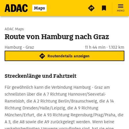
Maps
MENÜ
Start wählen
ADAC Maps
Route von Hamburg nach Graz
Ziel eingeben
Hamburg - Graz
11 h 44 min · 1.102 km
Routendetails anzeigen
Streckenlänge und Fahrtzeit
Für gewöhnlich kann die Verbindung Hamburg - Graz am
schnellsten über die A 7 Richtung Hannover/Seevetal-
Ramelsloh, die A 2 Richtung Berlin/Braunschweig, die A 14
Richtung Dresden/Halle/Leipzig, die A 9 Richtung
München/Erfurt, die A 93 Richtung Regensburg/Prag/Praha, die
A 3, die A8 sowie die A9 zurückgelegt werden. Wenn keine
verkehrsbedingten Umwege vorzufinden sind, hat sie eine