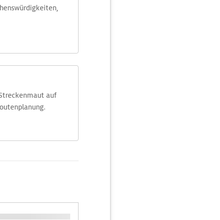
ehens­würdig­keiten,
 Streckenmaut auf
Routenplanung.