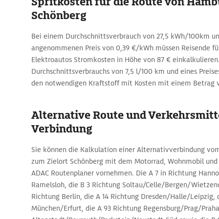
Spritkosten für die Route von Hamb
Schönberg
Bei einem Durchschnittsverbrauch von 27,5 kWh/100km u
angenommenen Preis von 0,39 €/kWh müssen Reisende für 
Elektroautos Stromkosten in Höhe von 87 € einkalkulieren
Durchschnittsverbrauchs von 7,5 l/100 km und eines Preises 
den notwendigen Kraftstoff mit Kosten mit einem Betrag v
Alternative Route und Verkehrsmitte
Verbindung
Sie können die Kalkulation einer Alternativverbindung v
zum Zielort Schönberg mit dem Motorrad, Wohnmobil und 
ADAC Routenplaner vornehmen. Die A 7 in Richtung Hanno
Ramelsloh, die B 3 Richtung Soltau/Celle/Bergen/Wietzendor
Richtung Berlin, die A 14 Richtung Dresden/Halle/Leipzig, 
München/Erfurt, die A 93 Richtung Regensburg/Prag/Praha,