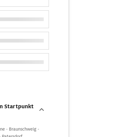
m Startpunkt
ne - Braunschweig -
 Patersdorf.