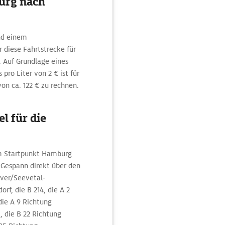
urg nach
nd einem
diese Fahrtstrecke für
. Auf Grundlage eines
pro Liter von 2 € ist für
on ca. 122 € zu rechnen.
l für die
om Startpunkt Hamburg
Gespann direkt über den
ver/Seevetal-
f, die B 214, die A 2
die A 9 Richtung
 die B 22 Richtung