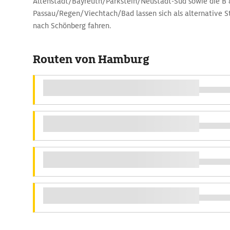
Altenstadt/Bayreuth/Parkstein/Neustadt-Süd sowie die B 
Passau/Regen/Viechtach/Bad lassen sich als alternative 
nach Schönberg fahren.
Routen von Hamburg