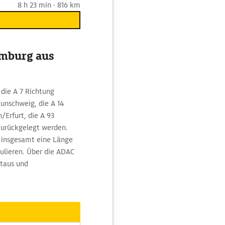
8 h 23 min · 816 km
amburg aus
 die A 7 Richtung
unschweig, die A 14
/Erfurt, die A 93
zurückgelegt werden.
 insgesamt eine Länge
kulieren. Über die ADAC
Staus und