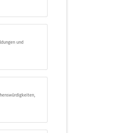
eldungen und
ehens­würdig­keiten,