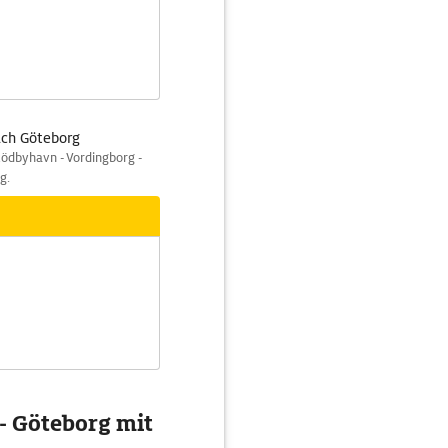
ach Göteborg
Rödbyhavn - Vordingborg -
g.
- Göteborg mit