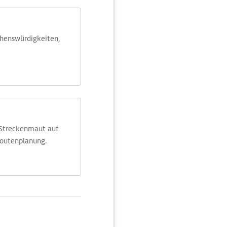
ehens­würdig­keiten,
 Streckenmaut auf
Routenplanung.