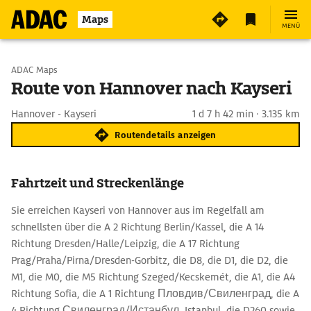
Maps
MENÜ
Start wählen
ADAC Maps
Route von Hannover nach Kayseri
Ziel eingeben
Hannover - Kayseri
1 d 7 h 42 min · 3.135 km
Routendetails anzeigen
Fahrtzeit und Streckenlänge
Sie erreichen Kayseri von Hannover aus im Regelfall am
schnellsten über die A 2 Richtung Berlin/Kassel, die A 14
Richtung Dresden/Halle/Leipzig, die A 17 Richtung
Prag/Praha/Pirna/Dresden-Gorbitz, die D8, die D1, die D2, die
M1, die M0, die M5 Richtung Szeged/Kecskemét, die A1, die A4
Richtung Sofia, die A 1 Richtung Пловдив/Свиленград, die A
4 Richtung Свиленград/Истанбул, Istanbul, die D260 sowie