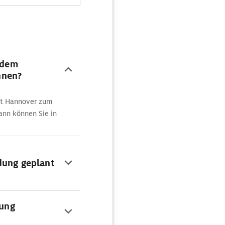
t dem
hnen?
nkt Hannover zum
ann können Sie in
dung geplant
dung