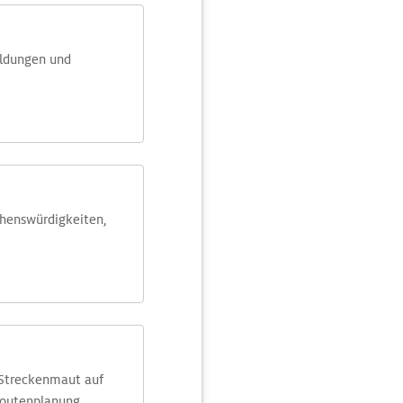
eldungen und
ehens­würdig­keiten,
 Streckenmaut auf
Routenplanung.