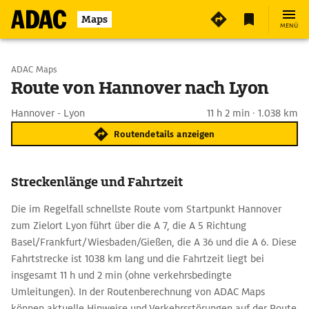
Maps
MENÜ
Start wählen
ADAC Maps
Route von Hannover nach Lyon
Ziel eingeben
Hannover - Lyon
11 h 2 min · 1.038 km
Routendetails anzeigen
Streckenlänge und Fahrtzeit
Die im Regelfall schnellste Route vom Startpunkt Hannover
zum Zielort Lyon führt über die A 7, die A 5 Richtung
Basel/Frankfurt/Wiesbaden/Gießen, die A 36 und die A 6. Diese
Fahrtstrecke ist 1038 km lang und die Fahrtzeit liegt bei
insgesamt 11 h und 2 min (ohne verkehrsbedingte
Umleitungen). In der Routenberechnung von ADAC Maps
können aktuelle Hinweise und Verkehrsstörungen auf der Route