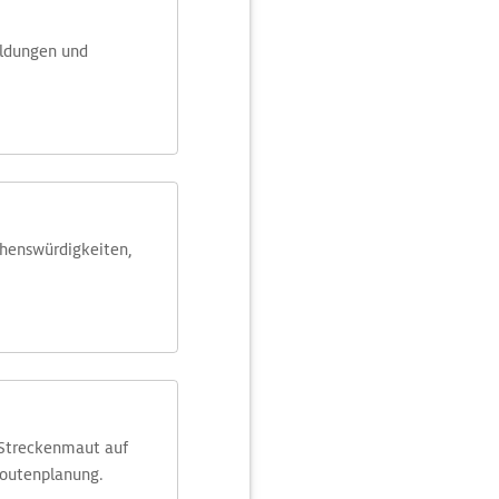
eldungen und
ehens­würdig­keiten,
 Streckenmaut auf
Routenplanung.