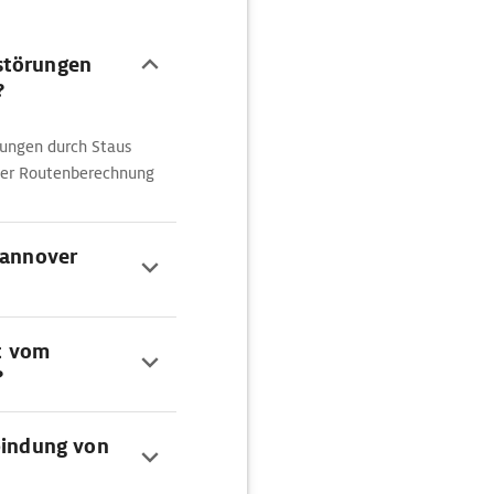
störungen
?
rungen durch Staus
 der Routenberechnung
Hannover
rt vom
?
bindung von