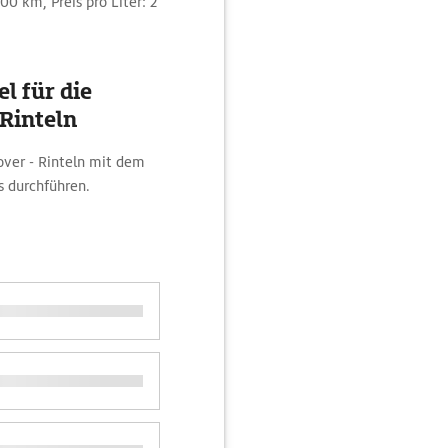
0 km, Preis pro Liter: 2
l für die
Rinteln
over - Rinteln mit dem
 durchführen.