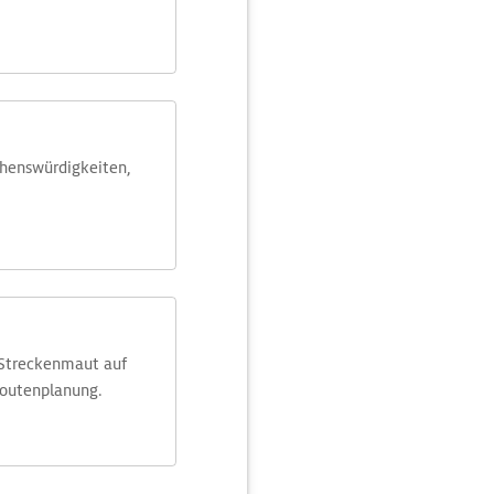
ehens­würdig­keiten,
 Streckenmaut auf
Routenplanung.