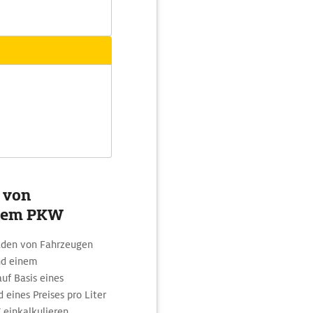
g von
 dem PKW
Laden von Fahrzeugen
nd einem
uf Basis eines
 eines Preises pro Liter
 einkalkulieren.