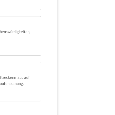
ehens­würdig­keiten,
 Streckenmaut auf
Routenplanung.