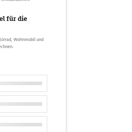
l für die
otorrad, Wohnmobil und
echnen.