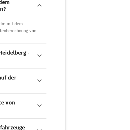
 dem
n?
heim mit dem
outenberechnung von
Heidelberg -
auf der
te von
ofahrzeuge