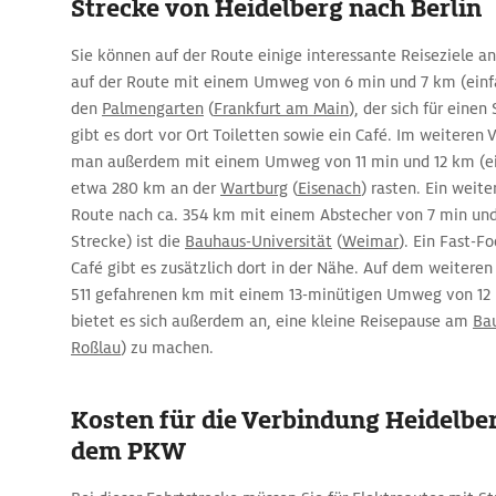
Strecke von Heidelberg nach Berlin
Sie können auf der Route einige interessante Reiseziele a
auf der Route mit einem Umweg von 6 min und 7 km (einfa
den
Palmengarten
(
Frankfurt am Main
), der sich für eine
gibt es dort vor Ort Toiletten sowie ein Café. Im weiteren 
man außerdem mit einem Umweg von 11 min und 12 km (ei
etwa 280 km an der
Wartburg
(
Eisenach
) rasten. Ein weite
Route nach ca. 354 km mit einem Abstecher von 7 min und
Strecke) ist die
Bauhaus-Universität
(
Weimar
). Ein Fast-F
Café gibt es zusätzlich dort in der Nähe. Auf dem weitere
511 gefahrenen km mit einem 13-minütigen Umweg von 12 
bietet es sich außerdem an, eine kleine Reisepause am
Ba
Roßlau
) zu machen.
Kosten für die Verbindung Heidelber
dem PKW