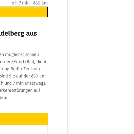
6 h 7 min · 630 km
idelberg aus
en möglichst schnell
resden/Erfurt/Bad, die A
htung Berlin-Zentrum.
ind Sie auf der 630 km
 h und 7 min unterwegs.
erkehrsstörungen auf
den.