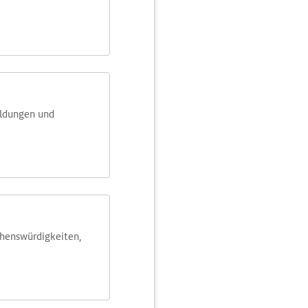
eldungen und
ehens­würdig­keiten,