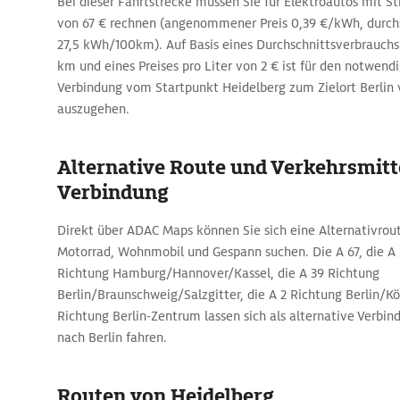
Bei dieser Fahrtstrecke müssen Sie für Elektroautos mit 
von 67 € rechnen (angenommener Preis 0,39 €/kWh, durchs
27,5 kWh/100km). Auf Basis eines Durchschnittsverbrauchs 
km und eines Preises pro Liter von 2 € ist für den notwendi
Verbindung vom Startpunkt Heidelberg zum Zielort Berlin 
auszugehen.
Alternative Route und Verkehrsmitte
Verbindung
Direkt über ADAC Maps können Sie sich eine Alternativrou
Motorrad, Wohnmobil und Gespann suchen. Die A 67, die A 5,
Richtung Hamburg/Hannover/Kassel, die A 39 Richtung
Berlin/Braunschweig/Salzgitter, die A 2 Richtung Berlin/Kö
Richtung Berlin-Zentrum lassen sich als alternative Verbi
nach Berlin fahren.
Routen von Heidelberg