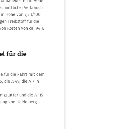
Stromladekosten in Höhe
chnittlicher Verbrauch
in Höhe von 7,5 l/100
gen Treibstoff für die
von Kosten von ca. 94 €
l für die
te für die Fahrt mit dem
 die A 49, die A 7 in
nigslutter und die A 115
ndung von Heidelberg