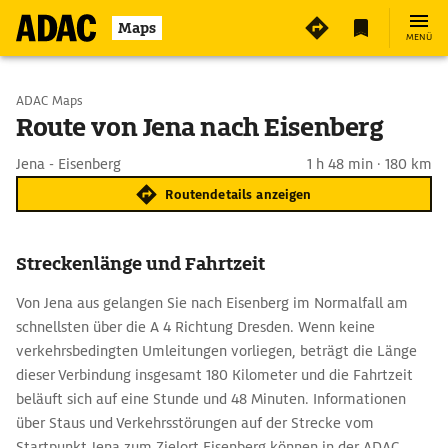
Maps
MENÜ
Start wählen
ADAC Maps
Route von Jena nach Eisenberg
Ziel eingeben
Jena - Eisenberg
1 h 48 min · 180 km
Routendetails anzeigen
Streckenlänge und Fahrtzeit
Von Jena aus gelangen Sie nach Eisenberg im Normalfall am
schnellsten über die A 4 Richtung Dresden. Wenn keine
verkehrsbedingten Umleitungen vorliegen, beträgt die Länge
dieser Verbindung insgesamt 180 Kilometer und die Fahrtzeit
beläuft sich auf eine Stunde und 48 Minuten. Informationen
über Staus und Verkehrsstörungen auf der Strecke vom
Startpunkt Jena zum Zielort Eisenberg können in der ADAC