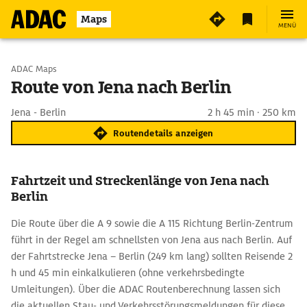
Maps
MENÜ
Start wählen
ADAC Maps
Route von Jena nach Berlin
Ziel eingeben
Jena - Berlin
2 h 45 min · 250 km
Routendetails anzeigen
Fahrtzeit und Streckenlänge von Jena nach
Berlin
Die Route über die A 9 sowie die A 115 Richtung Berlin-Zentrum
führt in der Regel am schnellsten von Jena aus nach Berlin. Auf
der Fahrtstrecke Jena – Berlin (249 km lang) sollten Reisende 2
h und 45 min einkalkulieren (ohne verkehrsbedingte
Umleitungen). Über die ADAC Routenberechnung lassen sich
die aktuellen Stau- und Verkehrsstörungsmeldungen für diese