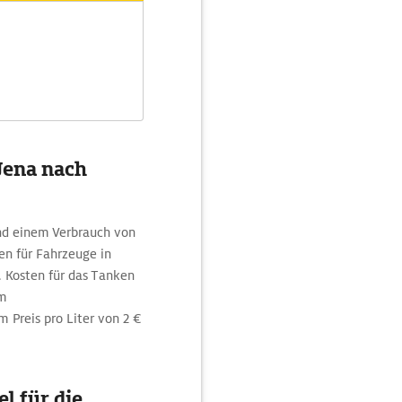
Jena nach
d einem Verbrauch von
en für Fahrzeuge in
 Kosten für das Tanken
em
 Preis pro Liter von 2 €
l für die