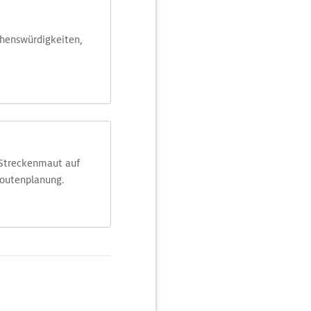
ehens­würdig­keiten,
 Streckenmaut auf
Routenplanung.