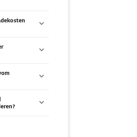
adekosten
er
 vom
d
ieren?