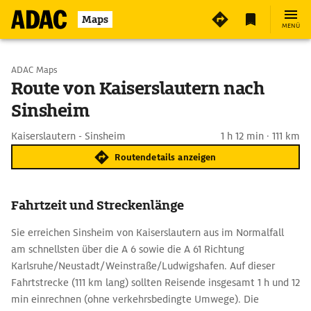
Maps
MENÜ
Start wählen
ADAC Maps
Route von Kaiserslautern nach
Sinsheim
Ziel eingeben
Kaiserslautern - Sinsheim
1 h 12 min · 111 km
Routendetails anzeigen
Fahrtzeit und Streckenlänge
Sie erreichen Sinsheim von Kaiserslautern aus im Normalfall
am schnellsten über die A 6 sowie die A 61 Richtung
Karlsruhe/Neustadt/Weinstraße/Ludwigshafen. Auf dieser
Fahrtstrecke (111 km lang) sollten Reisende insgesamt 1 h und 12
min einrechnen (ohne verkehrsbedingte Umwege). Die