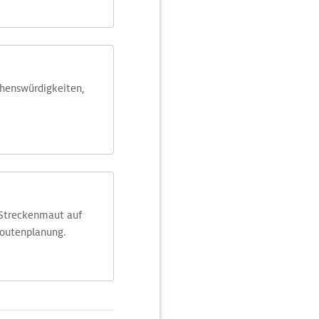
ehens­würdig­keiten,
 Streckenmaut auf
Routenplanung.