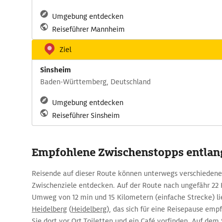
Umgebung entdecken
Reiseführer Mannheim
Ziel
Sinsheim
Baden-Württemberg, Deutschland
Umgebung entdecken
Reiseführer Sinsheim
Empfohlene Zwischenstopps entlang
Reisende auf dieser Route können unterwegs verschieden
Zwischenziele entdecken. Auf der Route nach ungefähr 22
Umweg von 12 min und 15 Kilometern (einfache Strecke) l
Heidelberg
(
Heidelberg
), das sich für eine Reisepause em
Sie dort vor Ort Toiletten und ein Café vorfinden. Auf dem