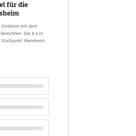
l für die
nsheim
h Sinsheim mit dem
erechnen. Die A 6 in
om Startpunkt Mannheim