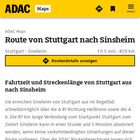
Maps
MENÜ
Start wählen
ADAC Maps
Route von Stuttgart nach Sinsheim
Ziel eingeben
Stuttgart - Sinsheim
1 h 5 min · 87,9 km
Routendetails anzeigen
Fahrtzeit und Streckenlänge von Stuttgart aus
nach Sinsheim
Sie erreichen Sinsheim von Stuttgart aus im Regelfall
schnellstmöglich über die A 81 Richtung Heilbronn sowie die A
6. Die 87 km lange Verbindung vom Startpunkt Stuttgart zum
Zielort Sinsheim kann in einer Stunde und 5 Minuten absolviert
werden, wenn keine verkehrsbedingten Umleitungen auf dieser
Route vorliegen. Über die ADAC Routenberechnung lassen sich