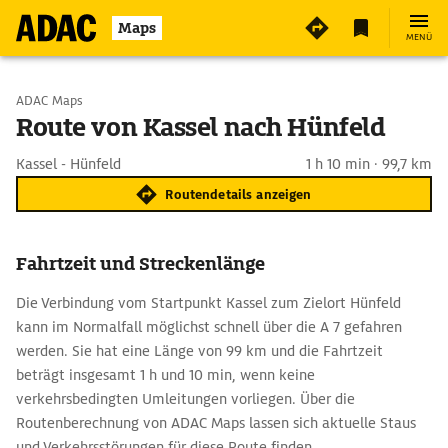
Maps
MENÜ
Start wählen
ADAC Maps
Route von Kassel nach Hünfeld
Ziel eingeben
Kassel - Hünfeld
1 h 10 min · 99,7 km
Routendetails anzeigen
Fahrtzeit und Streckenlänge
Die Verbindung vom Startpunkt Kassel zum Zielort Hünfeld
kann im Normalfall möglichst schnell über die A 7 gefahren
werden. Sie hat eine Länge von 99 km und die Fahrtzeit
beträgt insgesamt 1 h und 10 min, wenn keine
verkehrsbedingten Umleitungen vorliegen. Über die
Routenberechnung von ADAC Maps lassen sich aktuelle Staus
und Verkehrsstörungen für diese Route finden.