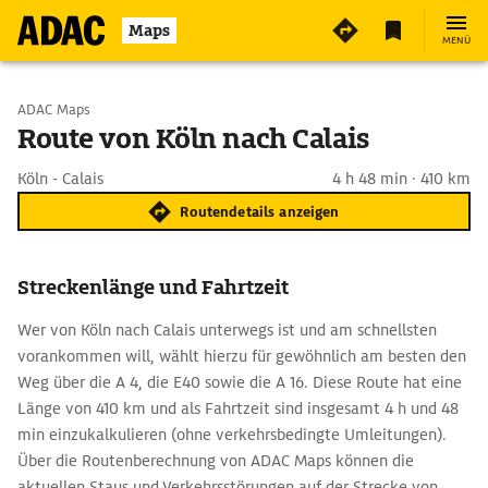
Maps
MENÜ
Start wählen
ADAC Maps
Route von Köln nach Calais
Ziel eingeben
Köln - Calais
4 h 48 min · 410 km
Routendetails anzeigen
Streckenlänge und Fahrtzeit
Wer von Köln nach Calais unterwegs ist und am schnellsten
vorankommen will, wählt hierzu für gewöhnlich am besten den
Weg über die A 4, die E40 sowie die A 16. Diese Route hat eine
Länge von 410 km und als Fahrtzeit sind insgesamt 4 h und 48
min einzukalkulieren (ohne verkehrsbedingte Umleitungen).
Über die Routenberechnung von ADAC Maps können die
aktuellen Staus und Verkehrsstörungen auf der Strecke von