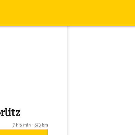
rlitz
7 h 6 min · 673 km