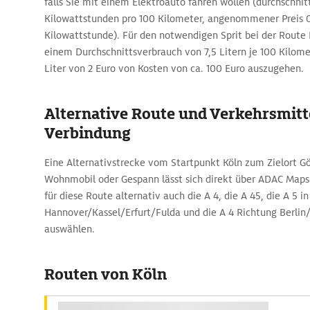
falls Sie mit einem Elektroauto fahren wollen (durchschnitt
Kilowattstunden pro 100 Kilometer, angenommener Preis 0
Kilowattstunde). Für den notwendigen Sprit bei der Route Kö
einem Durchschnittsverbrauch von 7,5 Litern je 100 Kilome
Liter von 2 Euro von Kosten von ca. 100 Euro auszugehen.
Alternative Route und Verkehrsmitte
Verbindung
Eine Alternativstrecke vom Startpunkt Köln zum Zielort G
Wohnmobil oder Gespann lässt sich direkt über ADAC Maps
für diese Route alternativ auch die A 4, die A 45, die A 5 i
Hannover/Kassel/Erfurt/Fulda und die A 4 Richtung Berlin
auswählen.
Routen von Köln