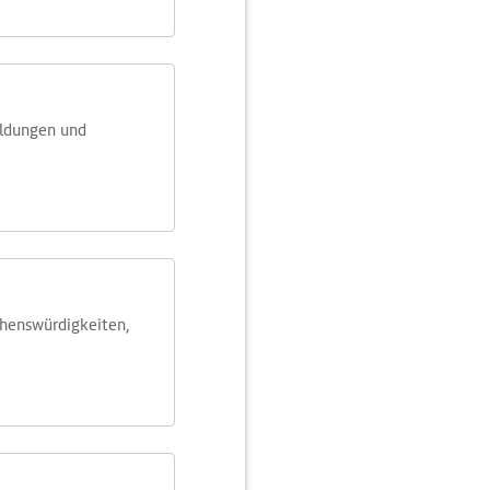
eldungen und
ehens­würdig­keiten,