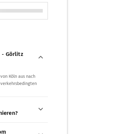
 - Görlitz
 von Köln aus nach
 verkehrsbedingten
mieren?
vom