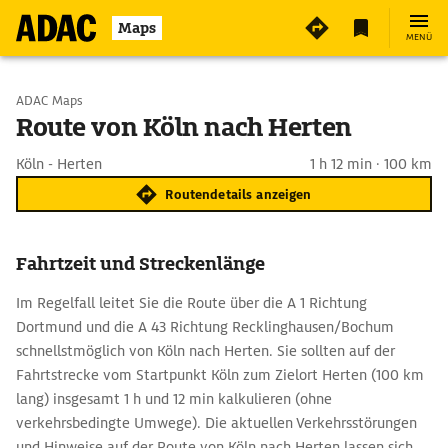
Maps
MENÜ
Start wählen
ADAC Maps
Route von Köln nach Herten
Ziel eingeben
Köln - Herten
1 h 12 min · 100 km
Routendetails anzeigen
Fahrtzeit und Streckenlänge
Im Regelfall leitet Sie die Route über die A 1 Richtung
Dortmund und die A 43 Richtung Recklinghausen/Bochum
schnellstmöglich von Köln nach Herten. Sie sollten auf der
Fahrtstrecke vom Startpunkt Köln zum Zielort Herten (100 km
lang) insgesamt 1 h und 12 min kalkulieren (ohne
verkehrsbedingte Umwege). Die aktuellen Verkehrsstörungen
und Hinweise auf der Route von Köln nach Herten lassen sich