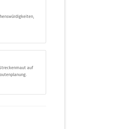
ehens­würdig­keiten,
 Streckenmaut auf
Routenplanung.