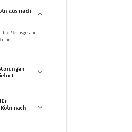
Köln aus nach
ollten Sie insgesamt
 keine
störungen
ielort
für
 Köln nach