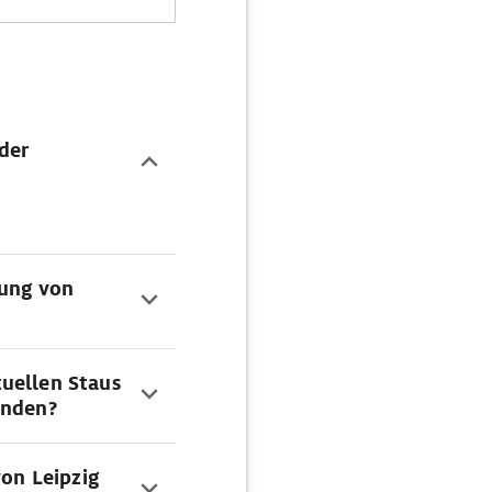
der
dung von
uellen Staus
inden?
von Leipzig