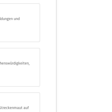
eldungen und
ehens­würdig­keiten,
 Streckenmaut auf