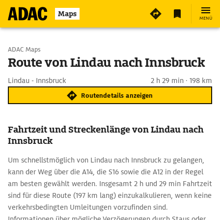
Maps
MENÜ
Start wählen
ADAC Maps
Route von Lindau nach Innsbruck
Ziel eingeben
Lindau - Innsbruck
2 h 29 min · 198 km
Routendetails anzeigen
Fahrtzeit und Streckenlänge von Lindau nach
Innsbruck
Um schnellstmöglich von Lindau nach Innsbruck zu gelangen,
kann der Weg über die A14, die S16 sowie die A12 in der Regel
am besten gewählt werden. Insgesamt 2 h und 29 min Fahrtzeit
sind für diese Route (197 km lang) einzukalkulieren, wenn keine
verkehrsbedingten Umleitungen vorzufinden sind.
Informationen über mögliche Verzögerungen durch Staus oder