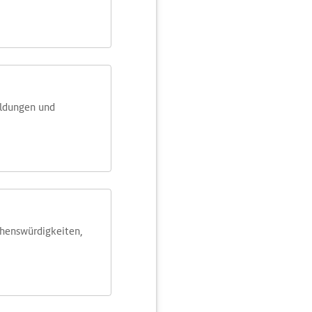
eldungen und
ehens­würdig­keiten,